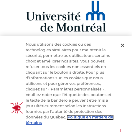
Nous utilisons des cookies ou des
technologies similaires pour maintenir la
sécurité, permettre aux utilisateurs certains
choix et améliorer nos sites. Vous pouvez
refuser tous les cookies non essentiels en
cliquant sur le bouton à droite. Pour plus
d’informations sur les cookies que nous
PraTIQUE est appuyé par les Instituts de recherche
utilisons et pour gérer vos préférences,
en santé du Canada (IRSC)
cliquez sur « Paramètres personnalisés ».
Veuillez noter que l’étiquette des boutons et
le texte de la banderole peuvent être mis à
jour ultérieurement selon les instructions
fournies par l’autorité de protection des
données du Québec.
Politique en matière de
témoins
PraTIQUE © 2024